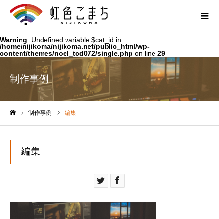
Warning
: Undefined variable $cat_id in
/home/nijikoma/nijikoma.net/public_html/wp-
content/themes/noel_tcd072/single.php
on line
29
制作事例
制作事例
編集
ホーム
編集