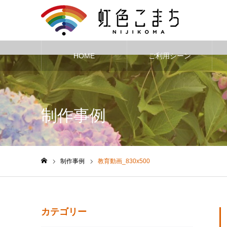
HOME
ご利用シーン
Warning
: Undefined variable $cat_id in
/home/nijikoma/nijikoma.net
制作事例
制作事例
教育動画_830x500
ホーム
カテゴリー