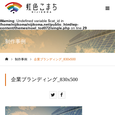
Warning
: Undefined variable $cat_id in
/home/nijikoma/nijikoma.net/public_html/wp-
content/themes/noel_tcd072/single.php
on line
29
制作事例
制作事例
企業ブランディング_830x500
ホーム
企業ブランディング_830x500