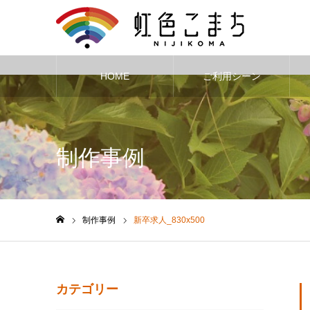
HOME
ご利用シーン
Warning
: Undefined variable $cat_id in
/home/nijikoma/nijikoma.net
制作事例
制作事例
新卒求人_830x500
ホーム
カテゴリー