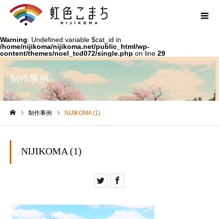
Warning
: Undefined variable $cat_id in
/home/nijikoma/nijikoma.net/public_html/wp-
content/themes/noel_tcd072/single.php
on line
29
制作事例
制作事例
NIJIKOMA (1)
ホーム
NIJIKOMA (1)