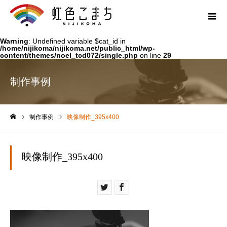
Warning
: Undefined variable $cat_id in
/home/nijikoma/nijikoma.net/public_html/wp-
content/themes/noel_tcd072/single.php
on line
29
制作事例
制作事例
映像制作_395x400
ホーム
映像制作_395x400